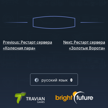
Навигация
Previous:
Рестарт сервера
Next:
Рестарт сервера
по
«Колесная пара»
«Золотые Ворота»
записям
русский язык