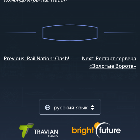
Навигация
Previous:
Rail Nation: Clash!
Next:
Рестарт сервера
по
«Золотые Ворота»
записям
русский язык