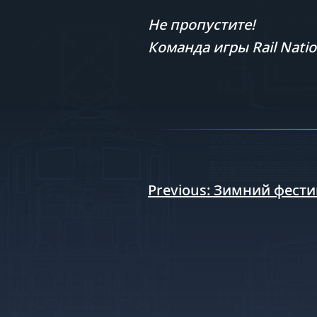
Не пропустите!
Команда игры Rail Nati
Навигация
Previous:
Зимний фести
по
записям