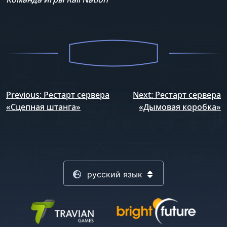
Навигация
Previous:
Рестарт сервера
Next:
Рестарт сервера
по
«Сцепная штанга»
«Дымовая коробка»
записям
русский язык