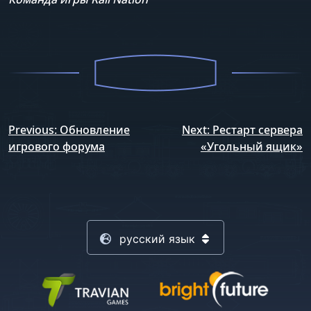
Навигация
Previous:
Обновление
Next:
Рестарт сервера
по
игрового форума
«Угольный ящик»
записям
русский язык