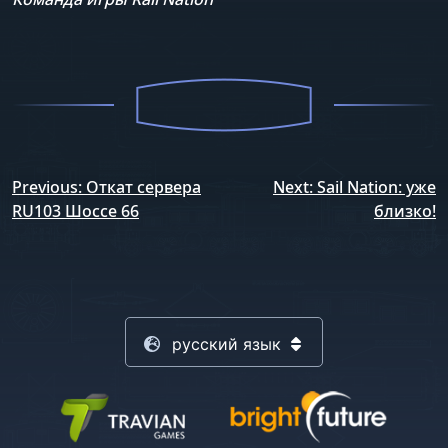
Навигация
Previous:
Откат сервера
Next:
Sail Nation: уже
по
RU103 Шоссе 66
близко!
записям
русский язык