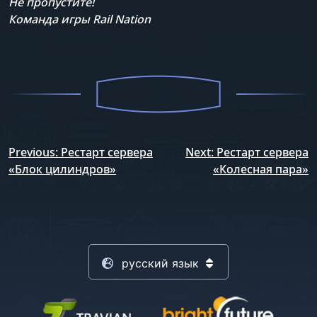
Не пропустите!
Команда игры Rail Nation
Навигация
Previous:
Рестарт сервера
Next:
Рестарт сервера
по
«Блок цилиндров»
«Колесная пара»
записям
русский язык