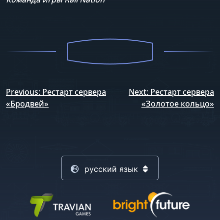
Навигация
Previous:
Рестарт сервера
Next:
Рестарт сервера
по
«Бродвей»
«Золотое кольцо»
записям
русский язык