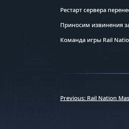
Рестарт сервера перенес
Приносим извинения за
Команда игры Rail Nati
Навигация
Previous:
Rail Nation Ma
по
записям