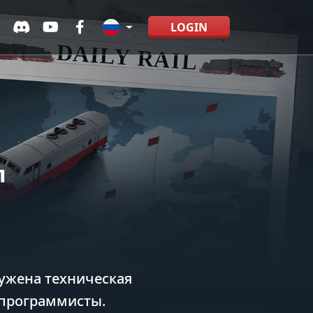
LOGIN
л
ружена техническая
 программисты.